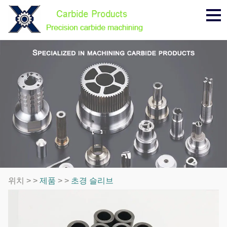
메
뉴
위치 > >
제품
> >
초경 슬리브