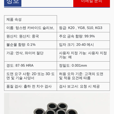
정보
이메일 문의
제품 속성
이름: 텅스텐 카바이드 슬리브,
등급: K20 , YG8, S10,
KG3
원산지: 원산지: 중국
주요 금속 함량: 99.9%
불순물 함량: 0.1%
입자 크기: 20-40 메시
가공: 연삭, 와이어 절단
사용자 지정 가능: 사용자 지정
가능: 예
경도: 87-95 HRA
정밀도: 0.001mm
도면 요구 사항: 2D 또는 3D 도
허용 오차 기준: 고객의 도면
면 및 기술 사양서
및 적용 요건에 따름
품질 검사: 출하 전 치수 검사
검사 보고서: 요청 시 제공