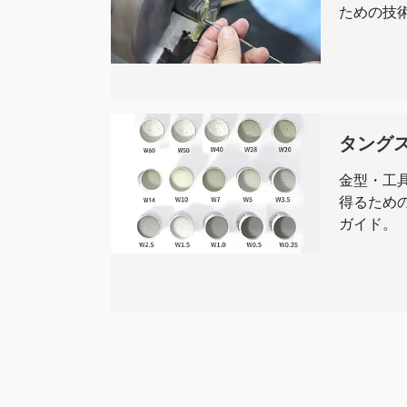
ための技
タング
金型・工
得るため
ガイド。