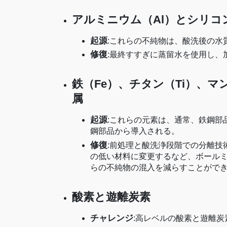
アルミニウム（Al）とシリコ
起源
:これらの不純物は、酸洗後の水
修復
:最終すすぎに蒸留水を使用し、
鉄（Fe）、チタン（Ti）、マ
属
起源
:これらの元素は、通常、鉄鋼部
鋼部品から導入される。
修復
:前処理と酸洗浄段階での分離技
の低い材料に変更するなど、ボール
らの不純物の混入を減らすことがで
酸素と遊離炭素
チャレンジ
:高レベルの酸素と遊離