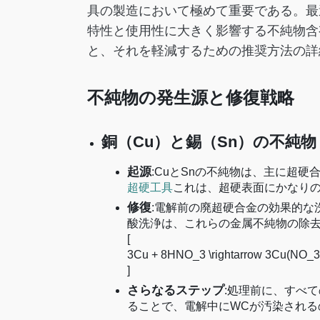
具の製造において極めて重要である。最
特性と使用性に大きく影響する不純物含
と、それを軽減するための推奨方法の詳
不純物の発生源と修復戦略
銅（Cu）と錫（Sn）の不純物
起源
:CuとSnの不純物は、主に超
超硬工具
これは、超硬表面にかなり
修復
:電解前の廃超硬合金の効果的な
酸洗浄は、これらの金属不純物の除
[
3Cu + 8HNO_3 \rightarrow 3Cu(NO_
]
さらなるステップ
:処理前に、すべ
ることで、電解中にWCが汚染される