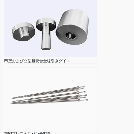
凹型および凸型超硬合金線引きダイス
精密プレス金型パンチ製造