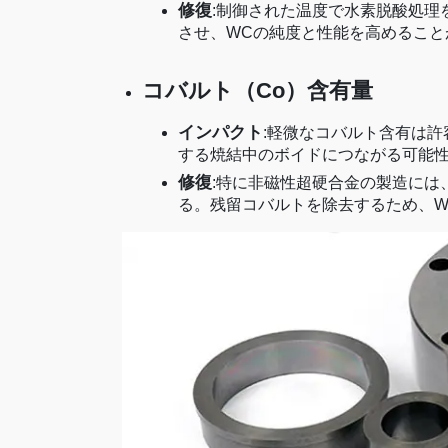
修復
:制御された温度で水素脱酸処理
させ、WCの純度と性能を高めること
コバルト（Co）含有量
インパクト
:軽微なコバルト含有は
する焼結中のボイドにつながる可能
修復
:特に非磁性超硬合金の製造には、
る。残留コバルトを除去するため、W