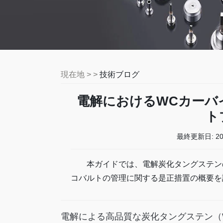
現在地 > >
技術ブログ
電解におけるWCカーバ
ト
最終更新日:
2
本ガイドでは、電解炭化タングステン
コバルトの管理に関する是正措置の概要を
電解による高品質な炭化タングステン（