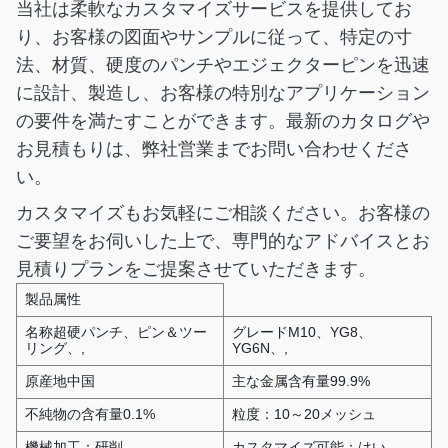
当社は柔軟なカスタマイズサービスを提供してお
り、お客様の図面やサンプルに従って、特定の寸
法、材質、硬度のパンチやエジェクターピンを迅速
に設計、製造し、お客様の特別なアプリケーション
の要件を満たすことができます。最新のカタログや
お見積もりは、弊社営業までお問い合わせくださ
い。
カスタマイズもお気軽にご相談ください。お客様の
ご要望をお伺いした上で、専門的なアドバイスとお
見積りプランをご提案させていただきます。
製品属性
名称超硬パンチ、ピン＆ツー
グレードM10、YG8、
リング、,
YG6N、,
原産地中国
主な金属含有量99.9%
不純物の含有量0.1%
粒度：10～20メッシュ
機械加工：研削
カスタマイズ可能：はい