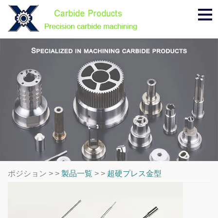
メ
ニ
ュ
ー
ポジション > >
製品一覧
> >
超硬プレス金型