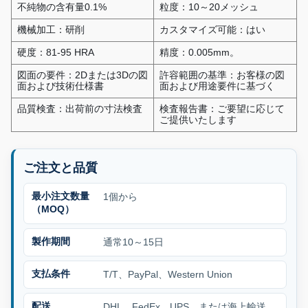
不純物の含有量0.1%
粒度：10～20メッシュ
機械加工：研削
カスタマイズ可能：はい
硬度：81-95 HRA
精度：0.005mm。
図面の要件：2Dまたは3Dの図
許容範囲の基準：お客様の図
面および技術仕様書
面および用途要件に基づく
品質検査：出荷前の寸法検査
検査報告書：ご要望に応じて
ご提供いたします
ご注文と品質
最小注文数量
1個から
（MOQ）
製作期間
通常10～15日
支払条件
T/T、PayPal、Western Union
配送
DHL、FedEx、UPS、または海上輸送