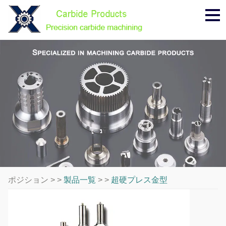
メ
ニ
ュ
ー
ポジション > >
製品一覧
> >
超硬プレス金型