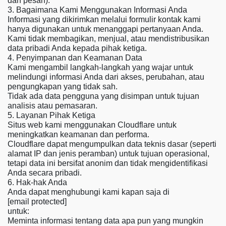
dan pesan).
3. Bagaimana Kami Menggunakan Informasi Anda
Informasi yang dikirimkan melalui formulir kontak kami
hanya digunakan untuk menanggapi pertanyaan Anda.
Kami tidak membagikan, menjual, atau mendistribusikan
data pribadi Anda kepada pihak ketiga.
4. Penyimpanan dan Keamanan Data
Kami mengambil langkah-langkah yang wajar untuk
melindungi informasi Anda dari akses, perubahan, atau
pengungkapan yang tidak sah.
Tidak ada data pengguna yang disimpan untuk tujuan
analisis atau pemasaran.
5. Layanan Pihak Ketiga
Situs web kami menggunakan Cloudflare untuk
meningkatkan keamanan dan performa.
Cloudflare dapat mengumpulkan data teknis dasar (seperti
alamat IP dan jenis peramban) untuk tujuan operasional,
tetapi data ini bersifat anonim dan tidak mengidentifikasi
Anda secara pribadi.
6. Hak-hak Anda
Anda dapat menghubungi kami kapan saja di
[email protected]
untuk:
Meminta informasi tentang data apa pun yang mungkin