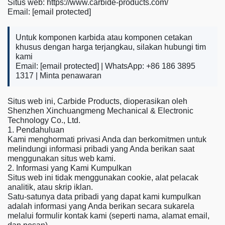
Situs web: https://www.carbide-products.com/
Email:
[email protected]
Untuk komponen karbida atau komponen cetakan
khusus dengan harga terjangkau, silakan hubungi tim
kami
Email:
[email protected]
| WhatsApp: +86 186 3895
1317 |
Minta penawaran
Situs web ini,
Carbide Products
, dioperasikan oleh
Shenzhen Xinchuangmeng Mechanical & Electronic
Technology Co., Ltd.
1. Pendahuluan
Kami menghormati privasi Anda dan berkomitmen untuk
melindungi informasi pribadi yang Anda berikan saat
menggunakan situs web kami.
2. Informasi yang Kami Kumpulkan
Situs web ini tidak menggunakan cookie, alat pelacak
analitik, atau skrip iklan.
Satu-satunya data pribadi yang dapat kami kumpulkan
adalah informasi yang Anda berikan secara sukarela
melalui formulir kontak kami (seperti nama, alamat email,