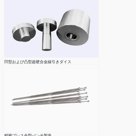
凹型および凸型超硬合金線引きダイス
精密プレス金型パンチ製造