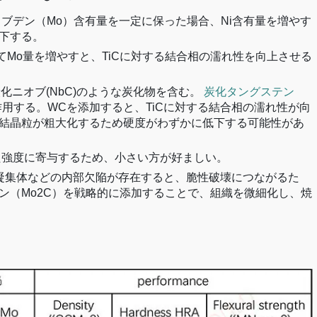
は、モリブデン（Mo）含有量を一定に保った場合、Ni含有量を増やす
下する。
してMo量を増やすと、TiCに対する結合相の濡れ性を向上させる
、炭化ニオブ(NbC)のような炭化物を含む。
炭化タングステン
作用する。WCを添加すると、TiCに対する結合相の濡れ性が向
結晶粒が粗大化するため硬度がわずかに低下する可能性があ
れた強度に寄与するため、小さい方が好ましい。
物凝集体などの内部欠陥が存在すると、脆性破壊につながるた
ン（Mo2C）を戦略的に添加することで、組織を微細化し、焼