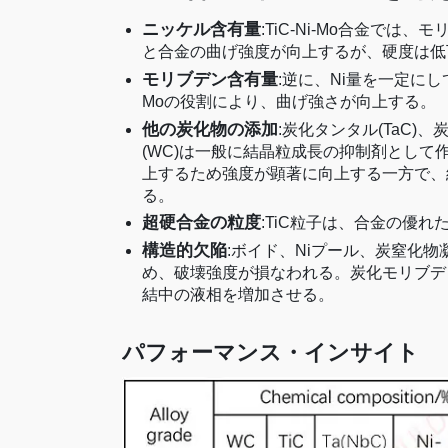
ニッケル含有量
:TiC-Ni-Mo合金で
と合金の曲げ強度が向上するが、硬度は低
モリブデン含有量
:逆に、Ni量を一定に
Moの役割により、曲げ強さが向上する。
他の炭化物の添加
:炭化タンタル(TaC)
(WC)は一般に結晶粒成長の抑制剤として
上するため強度が顕著に向上する一方で、
る。
超硬合金の粒度
:TiC粒子は、合金の優
構造的欠陥
:ボイド、Niプール、炭窒化
め、破壊強度が損なわれる。炭化モリブデ
結中の液相を増加させる。
パフォーマンス・インサイト