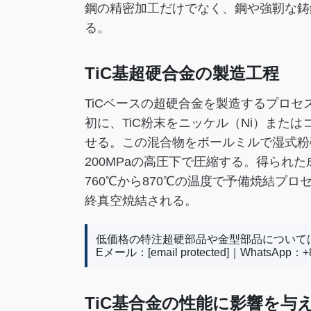
鋼の精密加工だけでなく、鋼や強靭な鋳
る。
TiC基超硬合金の製造工程
TiCベースの超硬合金を製造するプロ
初に、TiC粉末をニッケル（Ni）また
せる。この混合物をボールミルで湿式粉砕
200MPaの高圧下で圧縮する。得られ
760℃から870℃の温度で予備焼結プロ
終真空焼結される。
低価格の特注超硬部品や金型部品について
Eメール：
[email protected]
｜WhatsApp：+86
TiC基合金の性能に影響を与