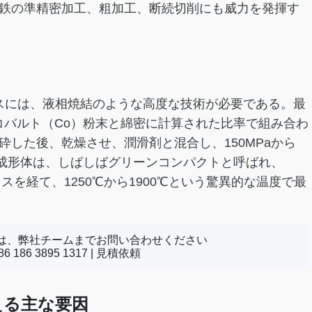
鉄の準精密加工、粗加工、断続切削にも威力を発揮す
セスには、液相焼結のような高度な技術が必要である。最
はコバルト（Co）粉末と綿密に計算された比率で組み合わ
した後、乾燥させ、潤滑剤と混合し、150MPaから
た成形体は、しばしばグリーンコンパクトと呼ばれ、
セスを経て、1250℃から1900℃という驚異的な温度で最
は、弊社チームまでお問い合わせください
 186 3895 1317 |
見積依頼
える主な要因