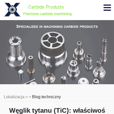
Me
Lokalizacja > >
Blog techniczny
Węglik tytanu (TiC): właściwoś