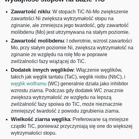
Zawartość niklu
: W stopach TiC-Ni-Mo zwiększenie
zawartości Ni zwiększa wytrzymałość stopu na
zginanie, ale zmniejsza jego twardość, gdy zawartość
molibdenu (Mo) jest utrzymywana na stałym poziomie.
Zawartość molibdenu
: I odwrotnie, wzrost zawartości
Mo, przy stałym poziomie Ni, zwiększa wytrzymałość na
zginanie ze względu na rolę Mo w poprawie
zwilżalności fazy wiążącej do TiC.
Dodatek innych węglików
: Włączenie węglików,
takich jak węglik tantalu (TaC), węglik niobu (NbC), i
węglik wolframu
(WC) generalnie działa jako inhibitor
wzrostu ziarna. Podczas gdy dodatek WC znacznie
zwiększa wytrzymałość ze względu na lepszą
zwilżalność fazy spoiwa do TiC, może nieznacznie
zmniejszyć twardość z powodu zgrubienia ziarna.
Wielkość ziarna węglika
: Preferowane są mniejsze
cząstki TiC, ponieważ przyczyniają się one do większej
wytrzymałości stopu.