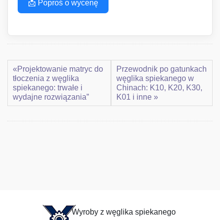
📩 Poproś o wycenę
«Projektowanie matryc do
Przewodnik po gatunkach
tłoczenia z węglika
węglika spiekanego w
spiekanego: trwałe i
Chinach: K10, K20, K30,
wydajne rozwiązania”
K01 i inne »
Wyroby z węglika spiekanego