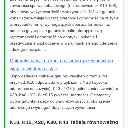
zawartości spoiwa kobaltowego (np. odpowiednik K10–K40),
aby zrównoważyć twardość i wytrzymałość. Niższe gatunki
kobaltu zapewniają wyższą twardość i odporność na zużycie
w przypadku mniej wymagających operacji formowania,
podczas gdy wyższe gatunki kobaltu oferują lepszą
wytrzymałość i odporność na odpryski, pękanie i
przedwczesne uszkodzenie w warunkach silnego uderzenia
i dużego obciążenia.
Materiały matryc do kucia na zimno: przewodnik po
węgliku wolframu i stali
Odpowiadające chińskie gatunki węglika wolframu. Na
przykład, K10 odpowiada w przybliżeniu YG6 (wysoka
odporność na zużycie), K20 - YG8 (ogólne zastosowanie), a
K30–K40 - YG10–YG15 (wyższa udarność). Ostateczny
wybór gatunku zależy od warunków zużycia, obciążenia
udarowego i wymagań dotyczących żywotności.
K10, K15, K20, K30, K40 Tabela równoważno