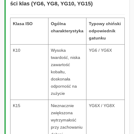
ści klas (YG6, YG8, YG10, YG15)
Klasa ISO
Ogólna
Typowy chiński
charakterystyka
odpowiednik
gatunku
K10
Wysoka
YG6 / YG6X
twardość, niska
zawartość
kobaltu,
doskonała
odporność na
zużycie
K15
Nieznacznie
YG6X / YG8X
zwiększona
wytrzymałość
przy zachowaniu