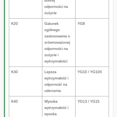
dobrej
odporności na
zużycie
K20
Gatunek
YG8
ogólnego
zastosowania o
zrównoważonej
odporności na
zużycie i
wytrzymałości
K30
Lepsza
YG10 / YG10X
wytrzymałość i
odporność na
uderzenia
K40
Wysoka
YG13 / YG15
wytrzymałość i
wysoka