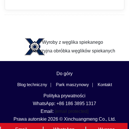
Wyroby z węglika spiekanego
Precyzyjna obróbka węglików spiekanych
Do góry
Blog techniczny
Park maszynowy
Kontakt
Polityka prywatności
WhatsApp: +86 186 3895 1317
Email:
[email protected]
Prawa autorskie 2026 © Xinchuangmeng Co., Ltd.
Język i region