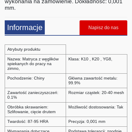
wykonania na zamówienie. Dokładność: 0,001
mm.
Informacje
Napisz do nas
Atrybuty produktu
Nazwa: Matryca z węglików
Klasa: K10 , K20 , YG8,
spiekanych do pracy na
zimno,
Pochodzenie: Chiny
Główna zawartość metalu:
99.9%
Zawartość zanieczyszczeń:
Rozmiar cząstek: 20-40 mesh
0.1%
Obróbka skrawaniem:
Możliwość dostosowania: Tak
Szlifowanie, cięcie drutem
Twardość: 87-95 HRA
Precyzja: 0,001 mm
Wymagania dotyczące
Podstawa tolerancji: zgodnie