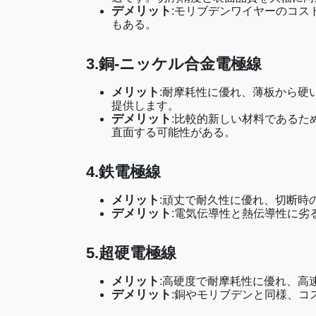
デメリット
:モリブデンワイヤーのコス
もある。
3.銅-ニッケル合金電極線
メリット
:耐摩耗性に優れ、薄板から硬
提供します。
デメリット
:比較的新しい材料であるた
直面する可能性がある。
4.鉄電極線
メリット
:頑丈で耐久性に優れ、切断時
デメリット
:電気伝導性と熱伝導性に劣
5.超硬電極線
メリット
:高硬度で耐摩耗性に優れ、高
デメリット
:銅やモリブデンと同様、コ