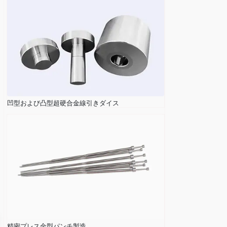
凹型および凸型超硬合金線引きダイス
精密プレス金型パンチ製造