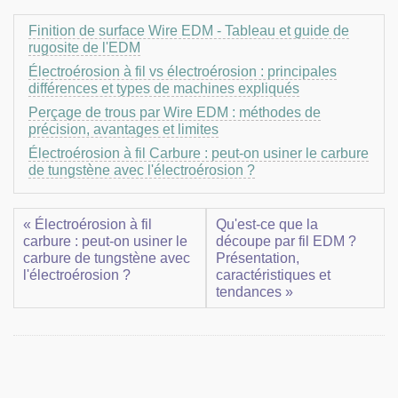
Finition de surface Wire EDM - Tableau et guide de
rugosite de l'EDM
Électroérosion à fil vs électroérosion : principales
différences et types de machines expliqués
Perçage de trous par Wire EDM : méthodes de
précision, avantages et limites
Électroérosion à fil Carbure : peut-on usiner le carbure
de tungstène avec l'électroérosion ?
« Électroérosion à fil
Qu'est-ce que la
carbure : peut-on usiner le
découpe par fil EDM ?
carbure de tungstène avec
Présentation,
l'électroérosion ?
caractéristiques et
tendances »