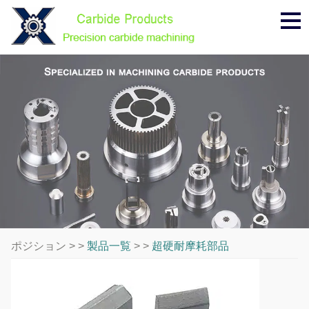
メ
ニ
ュ
ー
ポジション > >
製品一覧
> >
超硬耐摩耗部品