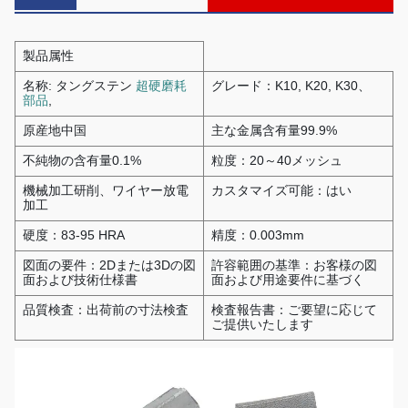
製品属性
名称: タングステン
超硬磨耗
グレード：K10, K20, K30、
部品
,
原産地中国
主な金属含有量99.9%
不純物の含有量0.1%
粒度：20～40メッシュ
機械加工研削、ワイヤー放電
カスタマイズ可能：はい
加工
硬度：83-95 HRA
精度：0.003mm
図面の要件：2Dまたは3Dの図
許容範囲の基準：お客様の図
面および技術仕様書
面および用途要件に基づく
品質検査：出荷前の寸法検査
検査報告書：ご要望に応じて
ご提供いたします