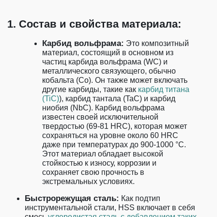
1. Состав и свойства материала:
Карбид вольфрама:
Это композитный
материал, состоящий в основном из
частиц карбида вольфрама (WC) и
металлического связующего, обычно
кобальта (Co). Он также может включать
другие карбиды, такие как
карбид титана
(TiC)
), карбид тантала (TaC) и карбид
ниобия (NbC). Карбид вольфрама
известен своей исключительной
твердостью (69-81 HRC), которая может
сохраняться на уровне около 60 HRC
даже при температурах до 900-1000 °C.
Этот материал обладает высокой
стойкостью к износу, коррозии и
сохраняет свою прочность в
экстремальных условиях.
Быстрорежущая сталь:
Как подтип
инструментальной стали, HSS включает в себя
смесь
углеродистая сталь с добавлением таких