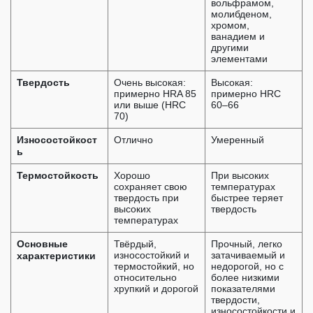
вольфрамом,
молибденом,
хромом,
ванадием и
другими
элементами
Твердость
Очень высокая:
Высокая:
примерно HRA 85
примерно HRC
или выше (HRC
60–66
70)
Износостойкост
Отлично
Умеренный
ь
Термостойкость
Хорошо
При высоких
сохраняет свою
температурах
твердость при
быстрее теряет
высоких
твердость
температурах
Основные
Твёрдый,
Прочный, легко
характеристики
износостойкий и
затачиваемый и
термостойкий, но
недорогой, но с
относительно
более низкими
хрупкий и дорогой
показателями
твердости,
износостойкости и