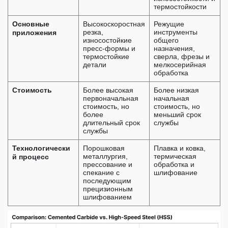
термостойкости
Основные
Высокоскоростная
Режущие
приложения
резка,
инструменты
износостойкие
общего
пресс-формы и
назначения,
термостойкие
сверла, фрезы и
детали
мелкосерийная
обработка
Стоимость
Более высокая
Более низкая
первоначальная
начальная
стоимость, но
стоимость, но
более
меньший срок
длительный срок
службы
службы
Технологически
Порошковая
Плавка и ковка,
й процесс
металлургия,
термическая
прессование и
обработка и
спекание с
шлифование
последующим
прецизионным
шлифованием