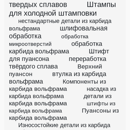
твердых сплавов
Штампы
для холодной штамповки
нестандартные детали из карбида
шлифовальная
вольфрама
обработка
обработка
обработка
микроотверстий
карбида вольфрама
Штифт
для пуансона
переработка
твёрдого сплава
Верхний
втулка из карбида
пуансон
вольфрама
Компоненты из
карбида вольфрама
насадка из
детали из
карбида вольфрама
карбида вольфрама
штифты из
Пуансоны из
карбида вольфрама
карбида вольфрама
Износостойкие детали из карбида