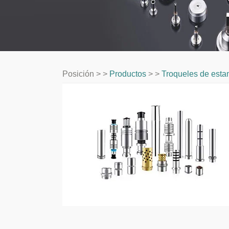
Posición > >
Productos
> >
Troqueles de esta