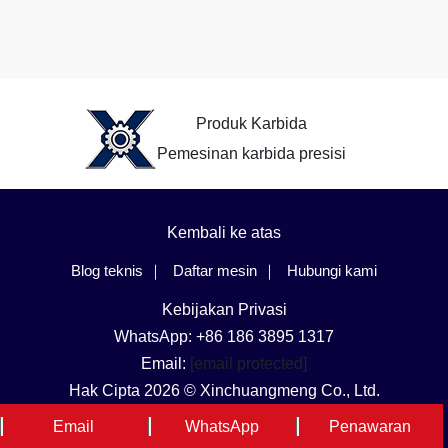
Produk Karbida
Pemesinan karbida presisi
Kembali ke atas
Blog teknis
Daftar mesin
Hubungi kami
Kebijakan Privasi
WhatsApp: +86 186 3895 1317
Email:
[email protected]
Hak Cipta 2026 © Xinchuangmeng Co., Ltd.
Bahasa dan Wilayah
Email
WhatsApp
Penawaran