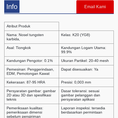
Info
Email Kami
Atribut Produk
Nama: Nosel tungsten
Kelas: K20 (YG8)
karbida,
Asal: Tiongkok
Kandungan Logam Utama:
99.9%
Kandungan Pengotor: 0.1%
Ukuran Partikel: 20-40 mesh
Pemesinan: Penggerindaan,
Dapat disesuaikan: Ya
EDM, Pemotongan Kawat
Kekerasan: 87-95 HRA
Presisi: 0,003 mm
Persyaratan gambar: gambar
Dasar toleransi: sesuai
2D atau 3D dan spesifikasi
gambar pelanggan dan
teknis
persyaratan aplikasi
Pemeriksaan kualitas:
Laporan inspeksi: tersedia
pemeriksaan dimensi
berdasarkan permintaan
sebelum pengiriman