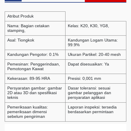
Atribut Produk
Nama: Bagian cetakan
Kelas: K20, K30, YG8,
stamping,
Asal: Tiongkok
Kandungan Logam Utama:
99.9%
Kandungan Pengotor: 0.1%
Ukuran Partikel: 20-40 mesh
Pemesinan: Penggerindaan,
Dapat disesuaikan: Ya
Pemotongan Kawat
Kekerasan: 89-95 HRA
Presisi: 0,001 mm
Persyaratan gambar: gambar
Dasar toleransi: sesuai
2D atau 3D dan spesifikasi
gambar pelanggan dan
teknis
persyaratan aplikasi
Pemeriksaan kualitas:
Laporan inspeksi: tersedia
pemeriksaan dimensi
berdasarkan permintaan
sebelum pengiriman