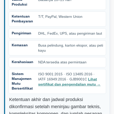
Produksi
Ketentuan
T/T, PayPal, Western Union
Pembayaran
Pengiriman
DHL, FedEx, UPS, atau pengiriman laut
Kemasan
Busa pelindung, karton ekspor, atau peti
kayu
Kerahasiaan
NDA tersedia atas permintaan
Sistem
ISO 9001:2015 · ISO 13485:2016 ·
Manajemen
IATF 16949:2016 · GJB9001C
Lihat
Mutu
sertifikat dan pengendalian mutu
→
Bersertifikat
Ketentuan akhir dan jadwal produksi
dikonfirmasi setelah meninjau gambar teknis,
kompleksitas komponen, dan jumlah pesanan.