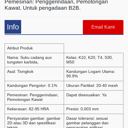
Pemesinan: Penggerindaan, Pemotongan
Kawat. Untuk pengadaan B2B.
Info
Email Kami
Atribut Produk
Nama: Suku cadang aus
Kelas: K10, K20, T4, S30,
tungsten karbida,
M50
Asal: Tiongkok
Kandungan Logam Utama:
99.9%
Kandungan Pengotor: 0.1%
Ukuran Partikel: 20-40 mesh
Pemesinan: Penggerindaan,
Dapat disesuaikan: Ya
Pemotongan Kawat
Kekerasan: 82-95 HRA
Presisi: 0,003 mm
Persyaratan gambar: gambar
Dasar toleransi: sesuai
2D atau 3D dan spesifikasi
gambar pelanggan dan
teknis
persyaratan aplikasi