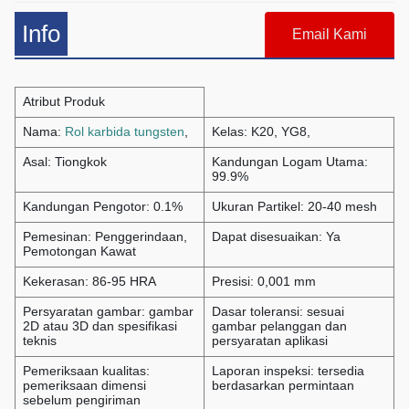
Info
Email Kami
Atribut Produk
Nama:
Rol karbida tungsten
,
Kelas: K20, YG8,
Asal: Tiongkok
Kandungan Logam Utama:
99.9%
Kandungan Pengotor: 0.1%
Ukuran Partikel: 20-40 mesh
Pemesinan: Penggerindaan,
Dapat disesuaikan: Ya
Pemotongan Kawat
Kekerasan: 86-95 HRA
Presisi: 0,001 mm
Persyaratan gambar: gambar
Dasar toleransi: sesuai
2D atau 3D dan spesifikasi
gambar pelanggan dan
teknis
persyaratan aplikasi
Pemeriksaan kualitas:
Laporan inspeksi: tersedia
pemeriksaan dimensi
berdasarkan permintaan
sebelum pengiriman