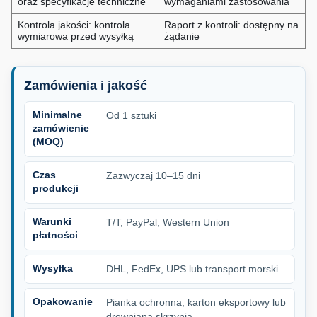
oraz specyfikacje techniczne
wymaganiami zastosowania
Kontrola jakości: kontrola
Raport z kontroli: dostępny na
wymiarowa przed wysyłką
żądanie
Zamówienia i jakość
Minimalne
Od 1 sztuki
zamówienie
(MOQ)
Czas
Zazwyczaj 10–15 dni
produkcji
Warunki
T/T, PayPal, Western Union
płatności
Wysyłka
DHL, FedEx, UPS lub transport morski
Opakowanie
Pianka ochronna, karton eksportowy lub
drewniana skrzynia