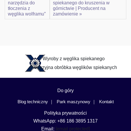
narzędzia do
spiekanego do kruszenia w
tłoczenia z
górnictwie | Producent na
węglika wolframu”
zamówienie »
Wyroby z węglika spiekanego
Precyzyjna obróbka węglików spiekanych
Do góry
Blog techniczny
Park maszynowy
Kontakt
Polityka prywatności
WhatsApp: +86 186 3895 1317
Email:
[email protected]