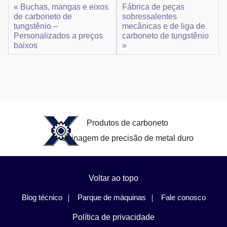
« Buchas, mangas e eixos
Fábrica de peças
de carboneto de
sobressalentes
tungstênio –
mecânicas e de liga de
Personalizados a preços
carboneto de tungstênio
baixos
»
Produtos de carboneto
Usinagem de precisão de metal duro
Voltar ao topo
Blog técnico
Parque de máquinas
Fale conosco
Política de privacidade