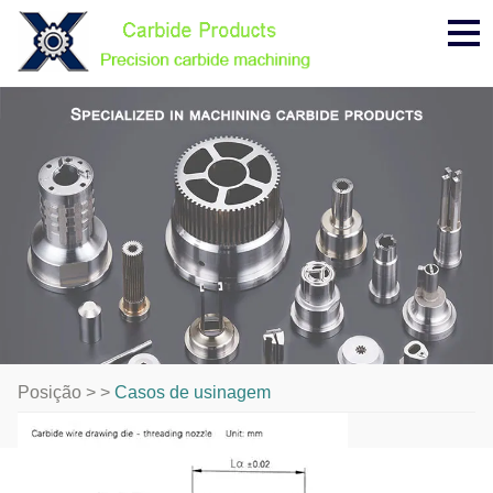
Me
Posição > >
Casos de usinagem