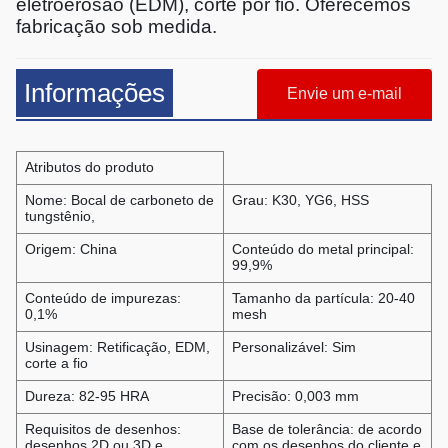
eletroerosão (EDM), corte por fio. Oferecemos
fabricação sob medida.
Informações
Envie um e-mail
Atributos do produto
Nome: Bocal de carboneto de
Grau: K30, YG6, HSS
tungstênio,
Origem: China
Conteúdo do metal principal:
99,9%
Conteúdo de impurezas:
Tamanho da partícula: 20-40
0,1%
mesh
Usinagem: Retificação, EDM,
Personalizável: Sim
corte a fio
Dureza: 82-95 HRA
Precisão: 0,003 mm
Requisitos de desenhos:
Base de tolerância: de acordo
desenhos 2D ou 3D e
com os desenhos do cliente e