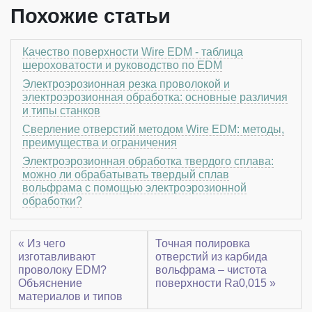
Похожие статьи
Качество поверхности Wire EDM - таблица
шероховатости и руководство по EDM
Электроэрозионная резка проволокой и
электроэрозионная обработка: основные различия
и типы станков
Сверление отверстий методом Wire EDM: методы,
преимущества и ограничения
Электроэрозионная обработка твердого сплава:
можно ли обрабатывать твердый сплав
вольфрама с помощью электроэрозионной
обработки?
« Из чего
Точная полировка
изготавливают
отверстий из карбида
проволоку EDM?
вольфрама – чистота
Объяснение
поверхности Ra0,015 »
материалов и типов