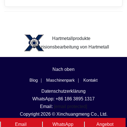
Hartmetallprodukte
Präzisionsbearbeitung von Hartmetall
Nach oben
Blog
Maschinenpark
Kontakt
Datenschutzerklärung
WhatsApp: +86 186 3895 1317
Email:
[email protected]
Copyright 2026 © Xinchuangmeng Co., Ltd.
Sprache und Region
Email
WhatsApp
Angebot