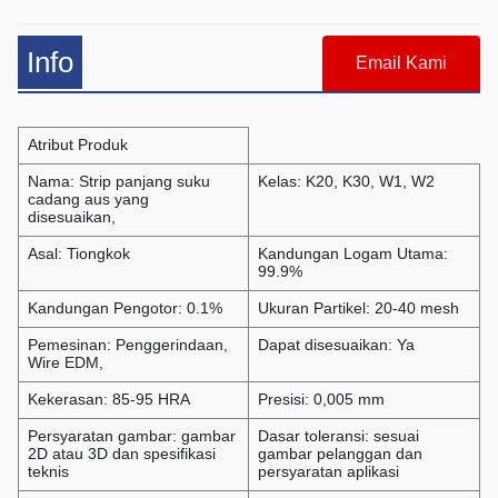
Info
Email Kami
Atribut Produk
Nama: Strip panjang suku
Kelas: K20, K30,
W1, W2
cadang aus yang
disesuaikan,
Asal: Tiongkok
Kandungan Logam Utama:
99.9%
Kandungan Pengotor: 0.1%
Ukuran Partikel: 20-40 mesh
Pemesinan: Penggerindaan,
Dapat disesuaikan: Ya
Wire EDM,
Kekerasan: 85-95 HRA
Presisi: 0,005 mm
Persyaratan gambar: gambar
Dasar toleransi: sesuai
2D atau 3D dan spesifikasi
gambar pelanggan dan
teknis
persyaratan aplikasi