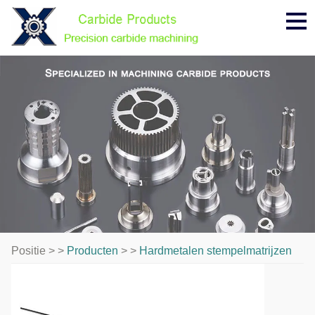
Me
Positie > >
Producten
> >
Hardmetalen stempelmatrijzen