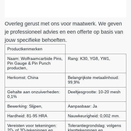
Overleg gerust met ons voor maatwerk. We geven
je professioneel advies en een offerte op basis van
jouw specifieke behoeften.
Productkenmerken
Naam: Wolfraamcarbide Pins,
Rang: K30, YG8, YW1,
Pin Gauge & Pin Punch
producten,
Herkomst: China
Belangrijkste metaalinhoud:
99,9%
Gehalte aan onzuiverheden:
Deeltjesgrootte: 10-20 mesh
0,1%
Bewerking: Slijpen,
Aanpasbaar: Ja
Hardheid: 81-95 HRA
Nauwkeurigheid: 0,002 mm.
Vereisten voor tekeningen:
Tolerantiegrondslag: volgens
2D- of 3D-tekeningen en
klanttekeningen en