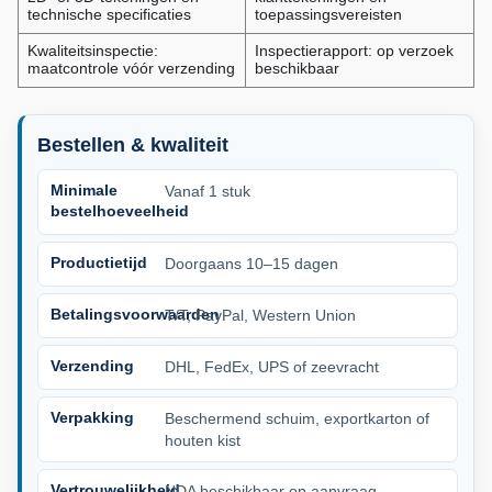
technische specificaties
toepassingsvereisten
Kwaliteitsinspectie:
Inspectierapport: op verzoek
maatcontrole vóór verzending
beschikbaar
Bestellen & kwaliteit
Minimale
Vanaf 1 stuk
bestelhoeveelheid
Productietijd
Doorgaans 10–15 dagen
Betalingsvoorwaarden
T/T, PayPal, Western Union
Verzending
DHL, FedEx, UPS of zeevracht
Verpakking
Beschermend schuim, exportkarton of
houten kist
Vertrouwelijkheid
NDA beschikbaar op aanvraag