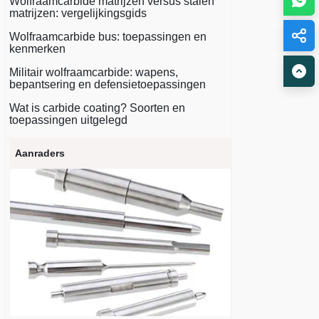
Wolfraamcarbide matrijzen versus stalen
matrijzen: vergelijkingsgids
Wolfraamcarbide bus: toepassingen en
kenmerken
Militair wolfraamcarbide: wapens,
bepantsering en defensietoepassingen
Wat is carbide coating? Soorten en
toepassingen uitgelegd
Aanraders