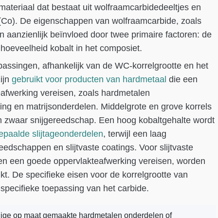
teriaal dat bestaat uit wolfraamcarbidedeeltjes en
 (Co). De eigenschappen van wolfraamcarbide, zoals
en aanzienlijk beïnvloed door twee primaire factoren: de
hoeveelheid kobalt in het composiet.
passingen, afhankelijk van de WC-korrelgrootte en het
zijn
gebruikt voor producten van hardmetaal
die een
eafwerking vereisen, zoals hardmetalen
ng en matrijsonderdelen. Middelgrote en grove korrels
n zwaar snijgereedschap. Een hoog kobaltgehalte wordt
paalde slijtageonderdelen
, terwijl een laag
eedschappen en slijtvaste coatings. Voor slijtvaste
e en een goede oppervlakteafwerking vereisen, worden
ikt. De specifieke eisen voor de korrelgrootte van
specifieke toepassing van het carbide.
lige op maat gemaakte hardmetalen onderdelen of