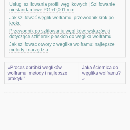
Usługi szlifowania profili węglikowych | Szlifowanie
niestandardowe PG ±0,001 mm
Jak szlifować węglik wolframu: przewodnik krok po
kroku
Przewodnik po szlifowaniu węglików: wskazówki
dotyczące szlifierek płaskich do węglika wolframu
Jak szlifować otwory z węglika wolframu: najlepsze
metody i narzędzia
«Proces obróbki węglików
Jaka ściernica do
wolframu: metody i najlepsze
węglika wolframu?
praktyki”
»