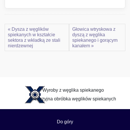
« Dysza z węglików
Głowica wtryskowa z
spiekanych w kształcie
dyszą z węglika
sektora z wkładką ze stali
spiekanego i gorącym
nierdzewnej
kanałem »
Wyroby z węglika spiekanego
Precyzyjna obróbka węglików spiekanych
Do góry