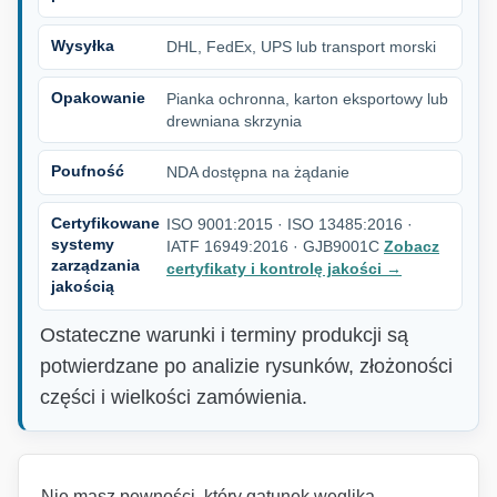
Wysyłka
DHL, FedEx, UPS lub transport morski
Opakowanie
Pianka ochronna, karton eksportowy lub
drewniana skrzynia
Poufność
NDA dostępna na żądanie
Certyfikowane
ISO 9001:2015 · ISO 13485:2016 ·
systemy
IATF 16949:2016 · GJB9001C
Zobacz
zarządzania
certyfikaty i kontrolę jakości
→
jakością
Ostateczne warunki i terminy produkcji są
potwierdzane po analizie rysunków, złożoności
części i wielkości zamówienia.
Nie masz pewności, który gatunek węglika