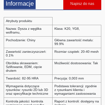
Informacje
Napisz do nas
Atrybuty produktu
Nazwa: Dysza z węglika
Klasa: K20, YG8,
wolframu,
Pochodzenie: Chiny
Główna zawartość metalu:
99.9%
Zawartość zanieczyszczeń:
Rozmiar cząstek: 20-40 mesh
0.1%
Obróbka skrawaniem:
Możliwość dostosowania: Tak
Szlifowanie, EDM, cięcie
drutem
Twardość: 82-95 HRA
Precyzja: 0,003 mm
Wymagania dotyczące
Podstawa tolerancji: zgodnie
rysunków: rysunki 2D lub 3D
z rysunkami klienta i
oraz specyfikacje techniczne
wymaganiami zastosowania
Kontrola jakości: kontrola
Raport z kontroli: dostępny na