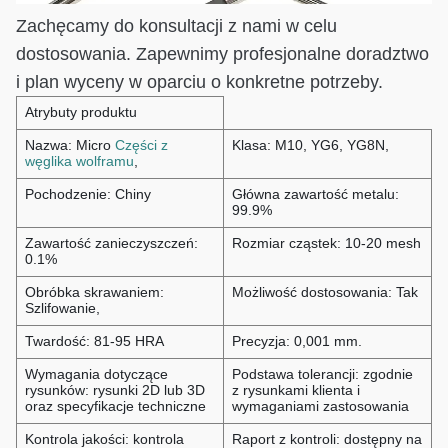
Zachęcamy do konsultacji z nami w celu
dostosowania. Zapewnimy profesjonalne doradztwo
i plan wyceny w oparciu o konkretne potrzeby.
Atrybuty produktu
Nazwa: Micro
Części z
Klasa: M10, YG6, YG8N,
węglika wolframu
,
Pochodzenie: Chiny
Główna zawartość metalu:
99.9%
Zawartość zanieczyszczeń:
Rozmiar cząstek: 10-20 mesh
0.1%
Obróbka skrawaniem:
Możliwość dostosowania: Tak
Szlifowanie,
Twardość: 81-95 HRA
Precyzja: 0,001 mm.
Wymagania dotyczące
Podstawa tolerancji: zgodnie
rysunków: rysunki 2D lub 3D
z rysunkami klienta i
oraz specyfikacje techniczne
wymaganiami zastosowania
Kontrola jakości: kontrola
Raport z kontroli: dostępny na