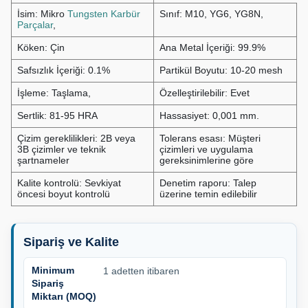
İsim: Mikro
Tungsten Karbür
Sınıf: M10, YG6, YG8N,
Parçalar
,
Köken: Çin
Ana Metal İçeriği: 99.9%
Safsızlık İçeriği: 0.1%
Partikül Boyutu: 10-20 mesh
İşleme: Taşlama,
Özelleştirilebilir: Evet
Sertlik: 81-95 HRA
Hassasiyet: 0,001 mm.
Çizim gereklilikleri: 2B veya
Tolerans esası: Müşteri
3B çizimler ve teknik
çizimleri ve uygulama
şartnameler
gereksinimlerine göre
Kalite kontrolü: Sevkiyat
Denetim raporu: Talep
öncesi boyut kontrolü
üzerine temin edilebilir
Sipariş ve Kalite
Minimum
1 adetten itibaren
Sipariş
Miktarı (MOQ)