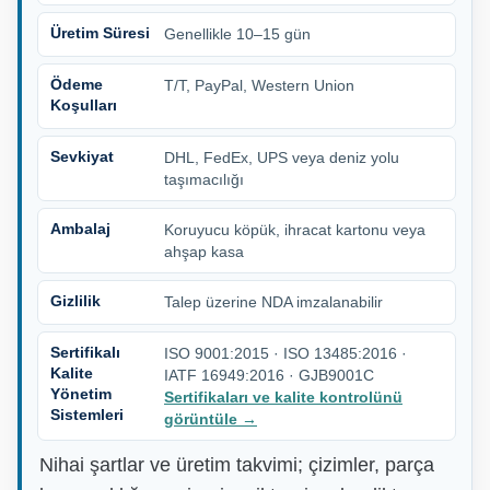
Üretim Süresi
Genellikle 10–15 gün
Ödeme
T/T, PayPal, Western Union
Koşulları
Sevkiyat
DHL, FedEx, UPS veya deniz yolu
taşımacılığı
Ambalaj
Koruyucu köpük, ihracat kartonu veya
ahşap kasa
Gizlilik
Talep üzerine NDA imzalanabilir
Sertifikalı
ISO 9001:2015 · ISO 13485:2016 ·
Kalite
IATF 16949:2016 · GJB9001C
Yönetim
Sertifikaları ve kalite kontrolünü
Sistemleri
görüntüle
→
Nihai şartlar ve üretim takvimi; çizimler, parça