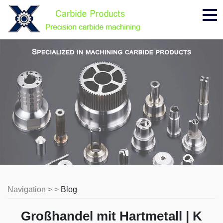
Me
Navigation > >
Blog
Großhandel mit Hartmetall | K