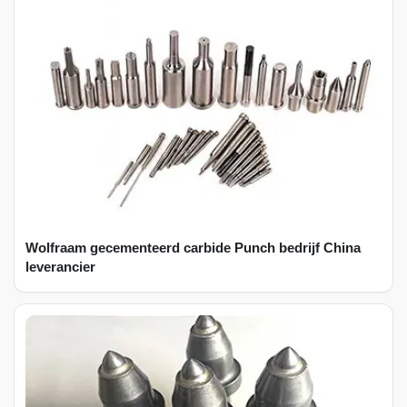
Wolfraam gecementeerd carbide Punch bedrijf China
leverancier