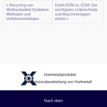
« Recycling von
Draht-EDM vs. EDM: Die
Wolframkarbid-Oxidation:
wichtigsten Unterschiede
Methoden und
und Maschinentypen
Verfahrensleitfaden
erklärt »
Hartmetallprodukte
Präzisionsbearbeitung von Hartmetall
Nach oben