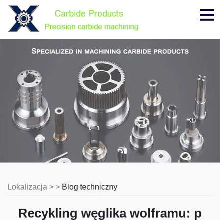
Me
Lokalizacja > >
Blog techniczny
Recykling węglika wolframu: p