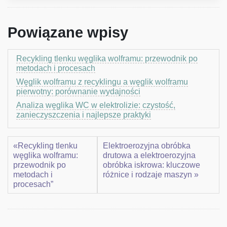
Powiązane wpisy
Recykling tlenku węglika wolframu: przewodnik po
metodach i procesach
Węglik wolframu z recyklingu a węglik wolframu
pierwotny: porównanie wydajności
Analiza węglika WC w elektrolizie: czystość,
zanieczyszczenia i najlepsze praktyki
«Recykling tlenku
Elektroerozyjna obróbka
węglika wolframu:
drutowa a elektroerozyjna
przewodnik po
obróbka iskrowa: kluczowe
metodach i
różnice i rodzaje maszyn »
procesach”