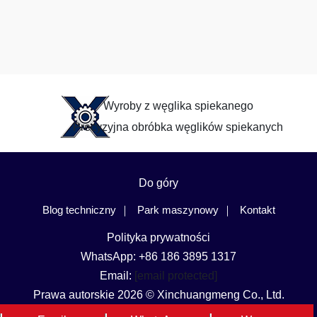
Wyroby z węglika spiekanego
Precyzyjna obróbka węglików spiekanych
Do góry
Blog techniczny
Park maszynowy
Kontakt
Polityka prywatności
WhatsApp: +86 186 3895 1317
Email:
[email protected]
Prawa autorskie 2026 © Xinchuangmeng Co., Ltd.
Język i region