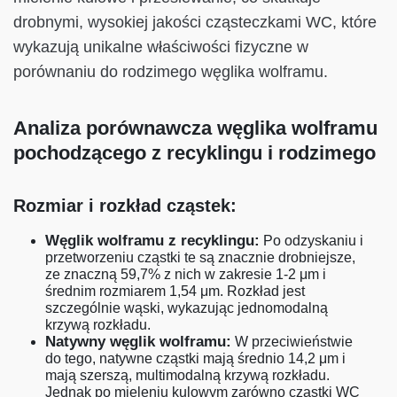
drobnymi, wysokiej jakości cząsteczkami WC, które
wykazują unikalne właściwości fizyczne w
porównaniu do rodzimego węglika wolframu.
Analiza porównawcza węglika wolframu
pochodzącego z recyklingu i rodzimego
Rozmiar i rozkład cząstek:
Węglik wolframu z recyklingu:
Po odzyskaniu i
przetworzeniu cząstki te są znacznie drobniejsze,
ze znaczną 59,7% z nich w zakresie 1-2 μm i
średnim rozmiarem 1,54 μm. Rozkład jest
szczególnie wąski, wykazując jednomodalną
krzywą rozkładu.
Natywny węglik wolframu:
W przeciwieństwie
do tego, natywne cząstki mają średnio 14,2 μm i
mają szerszą, multimodalną krzywą rozkładu.
Jednak po mieleniu kulowym zarówno cząstki WC