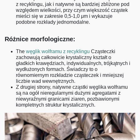
z recyklingu, jak i natywne są bardziej zbliżone pod
względem wielkości, przy czym większość cząstek
mieści się w zakresie 0,5-1,0 μm i wykazuje
podobne rozkłady jednomodalne.
Różnice morfologiczne:
The
węglik wolframu z recyklingu
Cząsteczki
zachowują całkowicie krystaliczny kształt o
gładkich krawędziach, indywidualnych, trójkątnych i
wydłużonych formach. Świadczy to o
równomiernym rozkładzie cząsteczek i mniejszej
liczbie wad wewnętrznych.
Z drugiej strony, natywne cząstki węglika wolframu
są na ogół nieregularnymi dużymi agregatami z
niewyraźnymi granicami ziaren, pozbawionymi
kompletnych struktur krystalicznych.