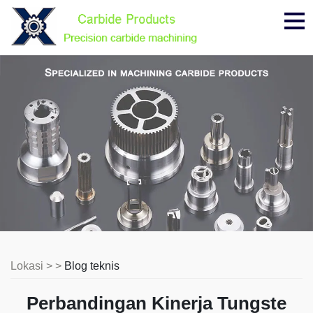
Me
Lokasi > >
Blog teknis
Perbandingan Kinerja Tungste