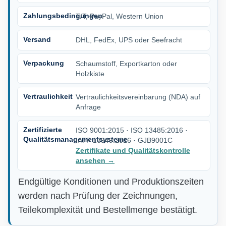
Zahlungsbedingungen
T/T, PayPal, Western Union
Versand
DHL, FedEx, UPS oder Seefracht
Verpackung
Schaumstoff, Exportkarton oder
Holzkiste
Vertraulichkeit
Vertraulichkeitsvereinbarung (NDA) auf
Anfrage
Zertifizierte
ISO 9001:2015 · ISO 13485:2016 ·
Qualitätsmanagementsysteme
IATF 16949:2016 · GJB9001C
Zertifikate und Qualitätskontrolle
ansehen
→
Endgültige Konditionen und Produktionszeiten
werden nach Prüfung der Zeichnungen,
Teilekomplexität und Bestellmenge bestätigt.