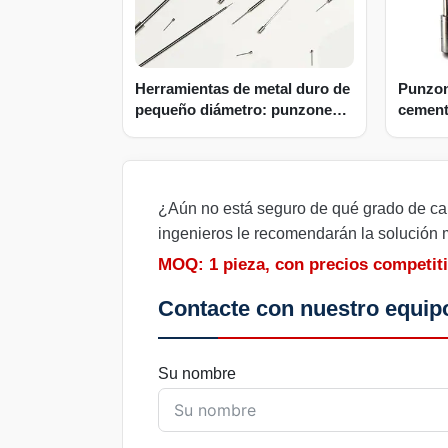
Herramientas de metal duro de
Punzon
pequeño diámetro: punzones y
cementa
pasadores de expulsión
espiral
para m
¿Aún no está seguro de qué grado de car
ingenieros le recomendarán la solución
MOQ: 1 pieza, con precios competit
Contacte con nuestro equipo
Su nombre