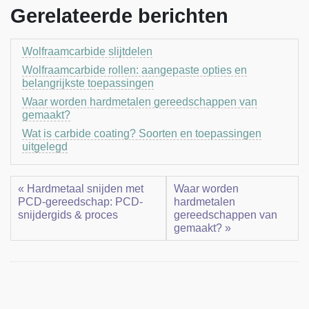
Gerelateerde berichten
Wolfraamcarbide slijtdelen
Wolfraamcarbide rollen: aangepaste opties en
belangrijkste toepassingen
Waar worden hardmetalen gereedschappen van
gemaakt?
Wat is carbide coating? Soorten en toepassingen
uitgelegd
« Hardmetaal snijden met
Waar worden
PCD-gereedschap: PCD-
hardmetalen
snijdergids & proces
gereedschappen van
gemaakt? »