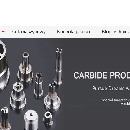
Park maszynowy
Kontrola jakości
Blog technic