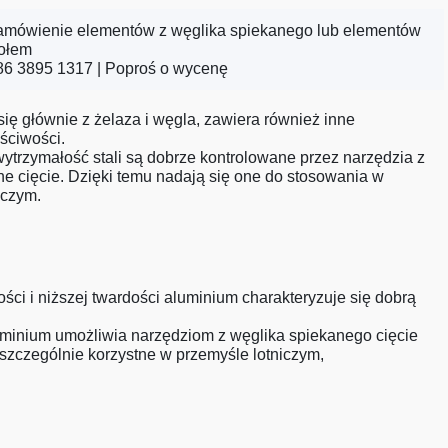
zamówienie elementów z węglika spiekanego lub elementów
połem
86 3895 1317 |
Poproś o wycenę
 się głównie z żelaza i węgla, zawiera również inne
ściwości.
wytrzymałość stali są dobrze kontrolowane przez narzędzia z
e cięcie. Dzięki temu nadają się one do stosowania w
iczym.
ości i niższej twardości aluminium charakteryzuje się dobrą
uminium umożliwia narzędziom z węglika spiekanego cięcie
 szczególnie korzystne w przemyśle lotniczym,