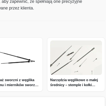
, aby zapewnić, że spełniają one precyzyjne
ane przez klienta.
aż sworzni z węglika
Narzędzia węglikowe o małej
mu i mierników sworzni
średnicy – stemple i kołki
ukty Pin Punch
wyrzutnikowe