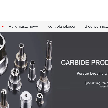
Park maszynowy
Kontrola jakości
Blog technic