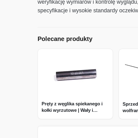
weryfikację wymiarów i kontrolę wyglądu
specyfikacje i wysokie standardy oczekiw
Polecane produkty
Pręty z węglika spiekanego i
Sprzed
kołki wyrzutowe | Wały i
wolfra
przyrządy pomiarowe
| Prod
wykonane na zamówienie