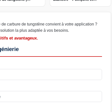
ts Pin Punch
broches d'éjection
de carbure de tungstène convient à votre application ?
olution la plus adaptée à vos besoins.
tifs et avantageux.
génierie