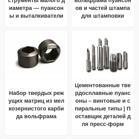
струменты малого д
вольфрама пуансон
иаметра — пуансон
ов и частей штампа
ы и выталкиватели
для штамповки
Цементованные тве
Набор твердых реж
рдосплавные пуанс
ущих матриц из мел
оны – винтовые и с
козернистого карби
пиральные типы | П
да вольфрама
оставщик деталей д
ля пресс-форм