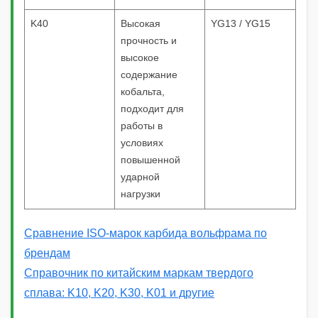
K40
Высокая
YG13 / YG15
прочность и
высокое
содержание
кобальта,
подходит для
работы в
условиях
повышенной
ударной
нагрузки
Сравнение ISO-марок карбида вольфрама по
брендам
Справочник по китайским маркам твердого
сплава: K10, K20, K30, K01 и другие