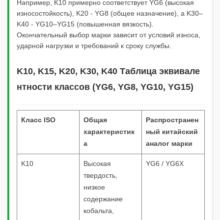
Например, K10 примерно соответствует YG6 (высокая
износостойкость), K20 - YG8 (общее назначение), а K30–
K40 - YG10–YG15 (повышенная вязкость).
Окончательный выбор марки зависит от условий износа,
ударной нагрузки и требований к сроку службы.
K10, K15, K20, K30, K40 Таблица эквивале
нтности классов (YG6, YG8, YG10, YG15)
Класс ISO
Общая
Распространен
характеристик
ный китайский
а
аналог марки
K10
Высокая
YG6 / YG6X
твердость,
низкое
содержание
кобальта,