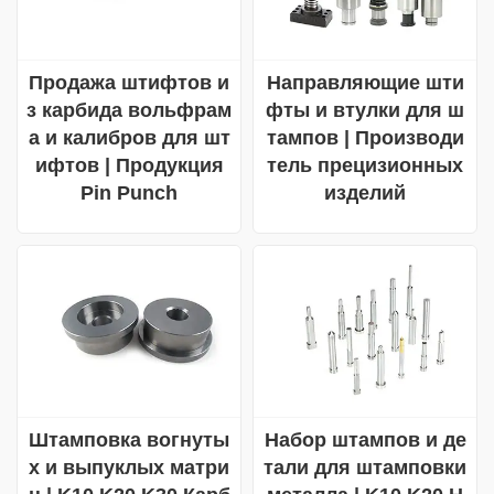
Продажа штифтов и
Направляющие шти
з карбида вольфрам
фты и втулки для ш
а и калибров для шт
тампов | Производи
ифтов | Продукция
тель прецизионных
Pin Punch
изделий
Штамповка вогнуты
Набор штампов и де
х и выпуклых матри
тали для штамповки