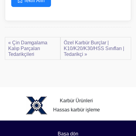
📩 Teklif Alın
« Çin Damgalama
Özel Karbür Burçlar |
Kalıp Parçaları
K10/K20/K30/HSS Sınıfları |
Tedarikçileri
Tedarikçi »
Karbür Ürünleri
Hassas karbür işleme
Başa dön