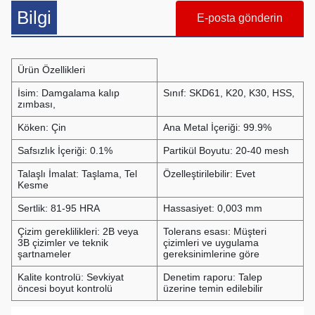
Bilgi
E-posta gönderin
Ürün Özellikleri
İsim: Damgalama kalıp
Sınıf: SKD61, K20, K30, HSS,
zımbası,
Köken: Çin
Ana Metal İçeriği: 99.9%
Safsızlık İçeriği: 0.1%
Partikül Boyutu: 20-40 mesh
Talaşlı İmalat: Taşlama, Tel
Özelleştirilebilir: Evet
Kesme
Sertlik: 81-95 HRA
Hassasiyet: 0,003 mm
Çizim gereklilikleri: 2B veya
Tolerans esası: Müşteri
3B çizimler ve teknik
çizimleri ve uygulama
şartnameler
gereksinimlerine göre
Kalite kontrolü: Sevkiyat
Denetim raporu: Talep
öncesi boyut kontrolü
üzerine temin edilebilir