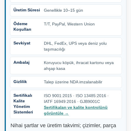
Üretim Süresi
Genellikle 10–15 gün
Ödeme
T/T, PayPal, Western Union
Koşulları
Sevkiyat
DHL, FedEx, UPS veya deniz yolu
taşımacılığı
Ambalaj
Koruyucu köpük, ihracat kartonu veya
ahşap kasa
Gizlilik
Talep üzerine NDA imzalanabilir
Sertifikalı
ISO 9001:2015 · ISO 13485:2016 ·
Kalite
IATF 16949:2016 · GJB9001C
Yönetim
Sertifikaları ve kalite kontrolünü
Sistemleri
görüntüle
→
Nihai şartlar ve üretim takvimi; çizimler, parça