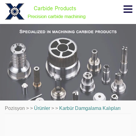
Me
Pozisyon > >
Ürünler
> >
Karbür Damgalama Kalıpları