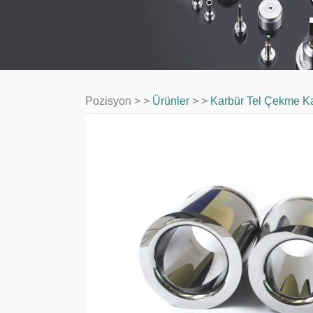
Pozisyon > >
Ürünler
> >
Karbür Tel Çekme Kal