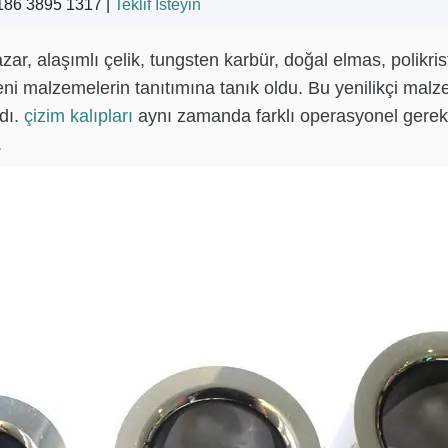
186 3895 1317 |
Teklif İsteyin
 pazar, alaşımlı çelik, tungsten karbür, doğal elmas, poli
yeni malzemelerin tanıtımına tanık oldu. Bu yenilikçi ma
dı.
çizim kalıpları
aynı zamanda farklı operasyonel gereksi
.