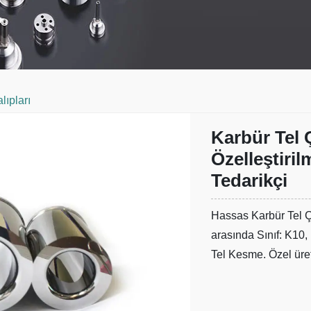
ıpları
Karbür Tel 
Özelleştiri
Tedarikçi
Hassas Karbür Tel Çek
arasında Sınıf: K10,
Tel Kesme. Özel üret