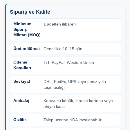
Sipariş ve Kalite
Minimum
1 adetten itibaren
Sipariş
Miktarı (MOQ)
Üretim Süresi
Genellikle 10–15 gün
Ödeme
T/T, PayPal, Western Union
Koşulları
Sevkiyat
DHL, FedEx, UPS veya deniz yolu
taşımacılığı
Ambalaj
Koruyucu köpük, ihracat kartonu veya
ahşap kasa
Gizlilik
Talep üzerine NDA imzalanabilir