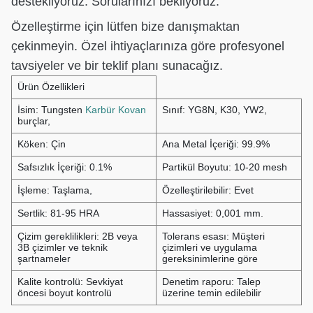
destekliyoruz. Sorularınızı bekliyoruz.
Özelleştirme için lütfen bize danışmaktan
çekinmeyin. Özel ihtiyaçlarınıza göre profesyonel
tavsiyeler ve bir teklif planı sunacağız.
Ürün Özellikleri
İsim: Tungsten
Karbür Kovan
Sınıf: YG8N, K30, YW2,
burçlar,
Köken: Çin
Ana Metal İçeriği: 99.9%
Safsızlık İçeriği: 0.1%
Partikül Boyutu: 10-20 mesh
İşleme: Taşlama,
Özelleştirilebilir: Evet
Sertlik: 81-95 HRA
Hassasiyet: 0,001 mm.
Çizim gereklilikleri: 2B veya
Tolerans esası: Müşteri
3B çizimler ve teknik
çizimleri ve uygulama
şartnameler
gereksinimlerine göre
Kalite kontrolü: Sevkiyat
Denetim raporu: Talep
öncesi boyut kontrolü
üzerine temin edilebilir